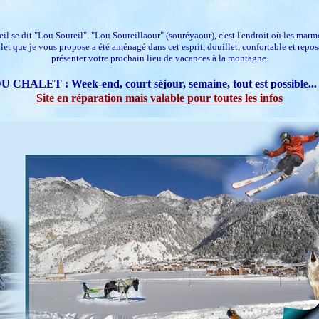
oleil se dit "Lou Soureil". "Lou Soureillaour" (souréyaour), c'est l'endroit où les marmo
et que je vous propose a été aménagé dans cet esprit, douillet, confortable et repo
présenter votre prochain lieu de vacances à la montagne.
 CHALET : Week-end, court séjour, semaine, tout est possible.
Site en réparation mais valable pour toutes les infos