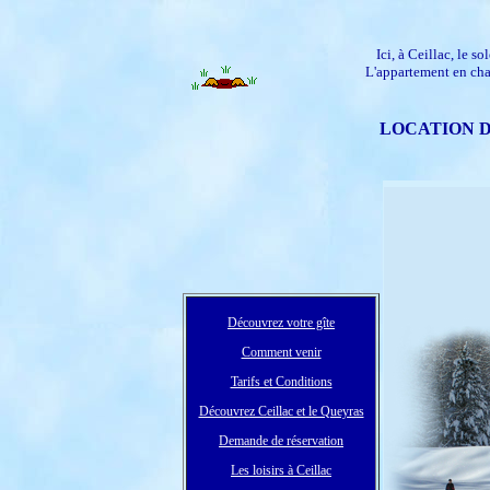
Ici, à Ceillac, le s
L'appartement en chal
LOCATION DU
Découvrez votre gîte
Comment venir
Tarifs et Conditions
Découvrez Ceillac et le Queyras
Demande de réservation
Les loisirs à Ceillac